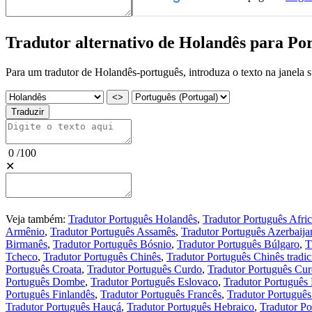
Tradutor alternativo de Holandês para Po
Para um tradutor de Holandês-português, introduza o texto na janela s
<>
Traduzir
0
/
100
✕
Veja também:
Tradutor Português Holandês
,
Tradutor Português Afric
Armênio
,
Tradutor Português Assamês
,
Tradutor Português Azerbaija
Birmanês
,
Tradutor Português Bósnio
,
Tradutor Português Búlgaro
,
T
Tcheco
,
Tradutor Português Chinês
,
Tradutor Português Chinês tradic
Português Croata
,
Tradutor Português Curdo
,
Tradutor Português Cur
Português Dombe
,
Tradutor Português Eslovaco
,
Tradutor Português
Português Finlandês
,
Tradutor Português Francês
,
Tradutor Português
Tradutor Português Hauçá
,
Tradutor Português Hebraico
,
Tradutor Po