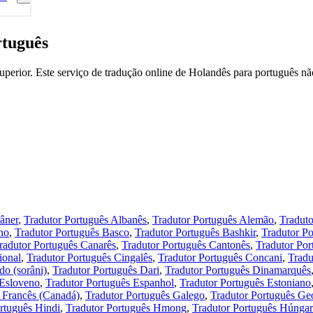
rtuguês
uperior. Este serviço de tradução online de Holandês para português nã
âner
,
Tradutor Português Albanês
,
Tradutor Português Alemão
,
Tradut
no
,
Tradutor Português Basco
,
Tradutor Português Bashkir
,
Tradutor Po
radutor Português Canarês
,
Tradutor Português Cantonês
,
Tradutor Por
ional
,
Tradutor Português Cingalês
,
Tradutor Português Concani
,
Tradu
do (sorâni)
,
Tradutor Português Dari
,
Tradutor Português Dinamarquês
 Esloveno
,
Tradutor Português Espanhol
,
Tradutor Português Estoniano
 Francês (Canadá)
,
Tradutor Português Galego
,
Tradutor Português Ge
rtuguês Hindi
,
Tradutor Português Hmong
,
Tradutor Português Húnga