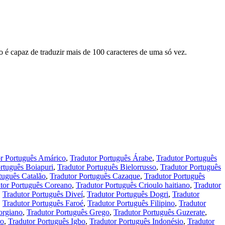
o é capaz de traduzir mais de 100 caracteres de uma só vez.
or Português Amárico
,
Tradutor Português Árabe
,
Tradutor Português
rtuguês Boiapuri
,
Tradutor Português Bielorrusso
,
Tradutor Português
tuguês Catalão
,
Tradutor Português Cazaque
,
Tradutor Português
tor Português Coreano
,
Tradutor Português Crioulo haitiano
,
Tradutor
,
Tradutor Português Diveí
,
Tradutor Português Dogri
,
Tradutor
,
Tradutor Português Faroé
,
Tradutor Português Filipino
,
Tradutor
orgiano
,
Tradutor Português Grego
,
Tradutor Português Guzerate
,
ro
,
Tradutor Português Igbo
,
Tradutor Português Indonésio
,
Tradutor