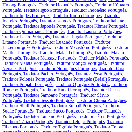
Hmong Português
,
Tradutor Holandês Português
,
Tradutor Húngaro
Português
,
Tradutor Igbo Português
,
Tradutor Indonésio Português
,
Tradutor Inglês Português
,
Tradutor Ioruba Português
,
Tradutor
Irlandês Português
,
Tradutor Islandês Português
,
Tradutor Italiano
Português
,
Tradutor Japonês Português
,
Tradutor Khmer Português
,
Tradutor Quiniaruanda Português
,
Tradutor Laosiano Português
,
Tradutor Letão Português
,
Tradutor Lingala Português
,
Tradutor
Lituano Português
,
Tradutor Luganda Português
,
Tradutor
Luxemburguês Português
,
Tradutor Macedônio Português
,
Tradutor
Maithili Português
,
Tradutor Malaiala Português
,
Tradutor Malaio
Português
,
Tradutor Malgaxe Português
,
Tradutor Maltês Português
,
Tradutor Marata Português
,
Tradutor Mongol Português
,
Tradutor
Nepalês Português
,
Tradutor Norueguês Português
,
Tradutor Oriá
Português
,
Tradutor Pachto Português
,
Tradutor Persa Português
,
Tradutor Polonês Português
,
Tradutor Português (Brésil) Português
,
Tradutor Punjabi Português
,
Tradutor Quirguiz Português
,
Tradutor
Romeno Português
,
Tradutor Rundi Português
,
Tradutor Russo
Português
,
Tradutor Samoano Português
,
Tradutor Sérvio
Português
,
Tradutor Sessoto Português
,
Tradutor Chona Português
,
Tradutor Sindi Português
,
Tradutor Somali Português
,
Tradutor
Suaíle Português
,
Tradutor Sueco Português
,
Tradutor Tailandês
Português
,
Tradutor Taitiano Português
,
Tradutor Tâmil Português
,
Tradutor Tártaro Português
,
Tradutor Telugo Português
,
Tradutor
Tibetano Português
,
Tradutor Tigrínia Português
,
Tradutor Tonga