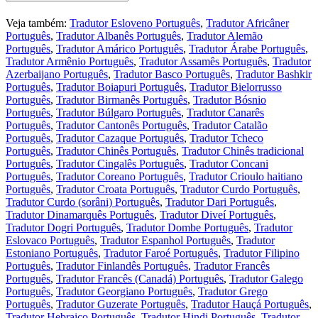
Veja também:
Tradutor Esloveno Português
,
Tradutor Africâner
Português
,
Tradutor Albanês Português
,
Tradutor Alemão
Português
,
Tradutor Amárico Português
,
Tradutor Árabe Português
,
Tradutor Armênio Português
,
Tradutor Assamês Português
,
Tradutor
Azerbaijano Português
,
Tradutor Basco Português
,
Tradutor Bashkir
Português
,
Tradutor Boiapuri Português
,
Tradutor Bielorrusso
Português
,
Tradutor Birmanês Português
,
Tradutor Bósnio
Português
,
Tradutor Búlgaro Português
,
Tradutor Canarês
Português
,
Tradutor Cantonês Português
,
Tradutor Catalão
Português
,
Tradutor Cazaque Português
,
Tradutor Tcheco
Português
,
Tradutor Chinês Português
,
Tradutor Chinês tradicional
Português
,
Tradutor Cingalês Português
,
Tradutor Concani
Português
,
Tradutor Coreano Português
,
Tradutor Crioulo haitiano
Português
,
Tradutor Croata Português
,
Tradutor Curdo Português
,
Tradutor Curdo (sorâni) Português
,
Tradutor Dari Português
,
Tradutor Dinamarquês Português
,
Tradutor Diveí Português
,
Tradutor Dogri Português
,
Tradutor Dombe Português
,
Tradutor
Eslovaco Português
,
Tradutor Espanhol Português
,
Tradutor
Estoniano Português
,
Tradutor Faroé Português
,
Tradutor Filipino
Português
,
Tradutor Finlandês Português
,
Tradutor Francês
Português
,
Tradutor Francês (Canadá) Português
,
Tradutor Galego
Português
,
Tradutor Georgiano Português
,
Tradutor Grego
Português
,
Tradutor Guzerate Português
,
Tradutor Hauçá Português
,
Tradutor Hebraico Português
,
Tradutor Hindi Português
,
Tradutor