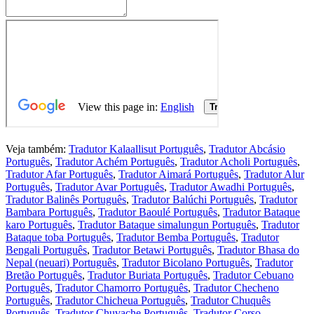
Veja também:
Tradutor Kalaallisut Português
,
Tradutor Abcásio
Português
,
Tradutor Achém Português
,
Tradutor Acholi Português
,
Tradutor Afar Português
,
Tradutor Aimará Português
,
Tradutor Alur
Português
,
Tradutor Avar Português
,
Tradutor Awadhi Português
,
Tradutor Balinês Português
,
Tradutor Balúchi Português
,
Tradutor
Bambara Português
,
Tradutor Baoulé Português
,
Tradutor Bataque
karo Português
,
Tradutor Bataque simalungun Português
,
Tradutor
Bataque toba Português
,
Tradutor Bemba Português
,
Tradutor
Bengali Português
,
Tradutor Betawi Português
,
Tradutor Bhasa do
Nepal (neuari) Português
,
Tradutor Bicolano Português
,
Tradutor
Bretão Português
,
Tradutor Buriata Português
,
Tradutor Cebuano
Português
,
Tradutor Chamorro Português
,
Tradutor Checheno
Português
,
Tradutor Chicheua Português
,
Tradutor Chuquês
Português
,
Tradutor Chuvache Português
,
Tradutor Corso