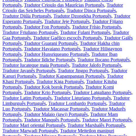
Português
,
Tradutor Crioulo das Maurícias Português
,
Tradutor
Crioulo das Seicheles Português
,
Tradutor Dinca Português
,
Tradutor Diúla Português
,
Tradutor Dzongkha Português
,
Tradutor
Esperanto Português
,
Tradutor Jeje Português
,
Tradutor Fijiano
Português
,
Tradutor Fon Português
,
Tradutor Frísio Português
,
Tradutor Friuliano Português
,
Tradutor Fulani Português
,
Tradutor
Gaa Português
,
Tradutor Gaélico escocês Português
,
Tradutor Galês
Português
,
Tradutor Guarani Português
,
Tradutor Hakha chin
Português
,
Tradutor Havaiano Português
,
Tradutor Hiligaynon
Português
,
Tradutor Hunsriqueano Português
,
Tradutor Iban
Português
,
Tradutor Iídiche Português
,
Tradutor Ilocano Português
,
Tradutor Iucateque maia Português
,
Tradutor Jalofo Português
,
Tradutor Javanês Português
,
Tradutor Jingpo Português
,
Tradutor
Kanuri Português
,
Tradutor Kapampangan Português
,
Tradutor
Khasi Português
,
Tradutor Kiga Português
,
Tradutor Kituba
Português
,
Tradutor Kok borok Português
,
Tradutor Komi
Português
,
Tradutor Krio Português
,
Tradutor Latgaliano Português
,
Tradutor Latim Português
,
Tradutor Liguriano Português
,
Tradutor
Limburguês Português
,
Tradutor Lombardo Português
,
Tradutor
Luo Português
,
Tradutor Macassar Português
,
Tradutor Madurês
Português
,
Tradutor Malaio (jawi) Português
,
Tradutor Mam
Português
,
Tradutor Manquês Português
,
Tradutor Maori Português
,
Tradutor Mari oriental Português
,
Tradutor Marshalês Português
,
Tradutor Marwadi Português
,
Tradutor Meiteilon manipuri