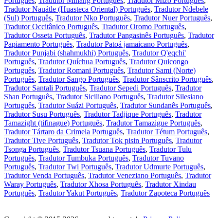
Português
,
Tradutor Minang Português
,
Tradutor Mizo Português
,
Tradutor Nauátle (Huasteca Oriental) Português
,
Tradutor Ndebele
(Sul) Português
,
Tradutor Nko Português
,
Tradutor Nuer Português
,
Tradutor Occitânico Português
,
Tradutor Oromo Português
,
Tradutor Osseta Português
,
Tradutor Pangasinês Português
,
Tradutor
Papiamento Português
,
Tradutor Patoá jamaicano Português
,
Tradutor Punjabi (shahmukhi) Português
,
Tradutor Q'eqchi'
Português
,
Tradutor Quíchua Português
,
Tradutor Quicongo
Português
,
Tradutor Romani Português
,
Tradutor Sami (Norte)
Português
,
Tradutor Sango Português
,
Tradutor Sânscrito Português
,
Tradutor Santali Português
,
Tradutor Sepedi Português
,
Tradutor
Shan Português
,
Tradutor Siciliano Português
,
Tradutor Silesiano
Português
,
Tradutor Suázi Português
,
Tradutor Sundanês Português
,
Tradutor Susu Português
,
Tradutor Tadjique Português
,
Tradutor
Tamazight (tifinague) Português
,
Tradutor Tamazigue Português
,
Tradutor Tártaro da Crimeia Português
,
Tradutor Tétum Português
,
Tradutor Tive Português
,
Tradutor Tok pisin Português
,
Tradutor
Tsonga Português
,
Tradutor Tsuana Português
,
Tradutor Tulu
Português
,
Tradutor Tumbuka Português
,
Tradutor Tuvano
Português
,
Tradutor Twi Português
,
Tradutor Udmurte Português
,
Tradutor Venda Português
,
Tradutor Veneziano Português
,
Tradutor
Waray Português
,
Tradutor Xhosa Português
,
Tradutor Xindau
Português
,
Tradutor Yakut Português
,
Tradutor Zapoteca Português