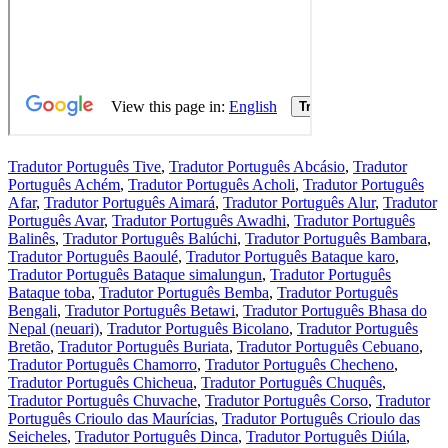
Tradutor Português Tive
,
Tradutor Português Abcásio
,
Tradutor
Português Achém
,
Tradutor Português Acholi
,
Tradutor Português
Afar
,
Tradutor Português Aimará
,
Tradutor Português Alur
,
Tradutor
Português Avar
,
Tradutor Português Awadhi
,
Tradutor Português
Balinês
,
Tradutor Português Balúchi
,
Tradutor Português Bambara
,
Tradutor Português Baoulé
,
Tradutor Português Bataque karo
,
Tradutor Português Bataque simalungun
,
Tradutor Português
Bataque toba
,
Tradutor Português Bemba
,
Tradutor Português
Bengali
,
Tradutor Português Betawi
,
Tradutor Português Bhasa do
Nepal (neuari)
,
Tradutor Português Bicolano
,
Tradutor Português
Bretão
,
Tradutor Português Buriata
,
Tradutor Português Cebuano
,
Tradutor Português Chamorro
,
Tradutor Português Checheno
,
Tradutor Português Chicheua
,
Tradutor Português Chuquês
,
Tradutor Português Chuvache
,
Tradutor Português Corso
,
Tradutor
Português Crioulo das Maurícias
,
Tradutor Português Crioulo das
Seicheles
,
Tradutor Português Dinca
,
Tradutor Português Diúla
,