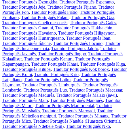
Tradutor Português Dzongkha
,
Tradutor Português Esperanto
,
Tradutor Português Jeje
,
Tradutor Português Fijiano
,
Tradutor
Português Fon
,
Tradutor Português Frísio
,
Tradutor Português
Friuliano
,
Tradutor Português Fulani
,
Tradutor Português Gaa
,
Tradutor Português Gaélico escocês
,
Tradutor Português Galês
,
Tradutor Português Guarani
,
Tradutor Português Hakha chin
,
Tradutor Português Havaiano
,
Tradutor Português Hiligaynon
,
Tradutor Português Hunsriqueano
,
Tradutor Português Iban
,
Tradutor Português Iídiche
,
Tradutor Português Ilocano
,
Tradutor
Português Iucateque maia
,
Tradutor Português Jalofo
,
Tradutor
Português Javanês
,
Tradutor Português Jingpo
,
Tradutor Português
Kalaallisut
,
Tradutor Português Kanuri
,
Tradutor Português
Kapampangan
,
Tradutor Português Khasi
,
Tradutor Português Kiga
,
Tradutor Português Kituba
,
Tradutor Português Kok borok
,
Tradutor
Português Komi
,
Tradutor Português Krio
,
Tradutor Português
Latgaliano
,
Tradutor Português Latim
,
Tradutor Português
Liguriano
,
Tradutor Português Limburguês
,
Tradutor Português
Lombardo
,
Tradutor Português Luo
,
Tradutor Português Macassar
,
Tradutor Português Madurês
,
Tradutor Português Malaio (jawi)
,
Tradutor Português Mam
,
Tradutor Português Manquês
,
Tradutor
Português Maori
,
Tradutor Português Mari oriental
,
Tradutor
Português Marshalês
,
Tradutor Português Marwadi
,
Tradutor
Português Meiteilon manipuri
,
Tradutor Português Minang
,
Tradutor
Português Mizo
,
Tradutor Português Nauátle (Huasteca Oriental)
,
Tradutor Português Ndebele (Sul)
,
Tradutor Português Nko
,