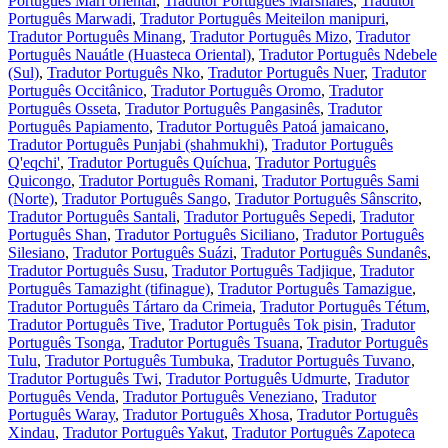
Português Mari oriental
,
Tradutor Português Marshalês
,
Tradutor
Português Marwadi
,
Tradutor Português Meiteilon manipuri
,
Tradutor Português Minang
,
Tradutor Português Mizo
,
Tradutor
Português Nauátle (Huasteca Oriental)
,
Tradutor Português Ndebele
(Sul)
,
Tradutor Português Nko
,
Tradutor Português Nuer
,
Tradutor
Português Occitânico
,
Tradutor Português Oromo
,
Tradutor
Português Osseta
,
Tradutor Português Pangasinês
,
Tradutor
Português Papiamento
,
Tradutor Português Patoá jamaicano
,
Tradutor Português Punjabi (shahmukhi)
,
Tradutor Português
Q'eqchi'
,
Tradutor Português Quíchua
,
Tradutor Português
Quicongo
,
Tradutor Português Romani
,
Tradutor Português Sami
(Norte)
,
Tradutor Português Sango
,
Tradutor Português Sânscrito
,
Tradutor Português Santali
,
Tradutor Português Sepedi
,
Tradutor
Português Shan
,
Tradutor Português Siciliano
,
Tradutor Português
Silesiano
,
Tradutor Português Suázi
,
Tradutor Português Sundanês
,
Tradutor Português Susu
,
Tradutor Português Tadjique
,
Tradutor
Português Tamazight (tifinague)
,
Tradutor Português Tamazigue
,
Tradutor Português Tártaro da Crimeia
,
Tradutor Português Tétum
,
Tradutor Português Tive
,
Tradutor Português Tok pisin
,
Tradutor
Português Tsonga
,
Tradutor Português Tsuana
,
Tradutor Português
Tulu
,
Tradutor Português Tumbuka
,
Tradutor Português Tuvano
,
Tradutor Português Twi
,
Tradutor Português Udmurte
,
Tradutor
Português Venda
,
Tradutor Português Veneziano
,
Tradutor
Português Waray
,
Tradutor Português Xhosa
,
Tradutor Português
Xindau
,
Tradutor Português Yakut
,
Tradutor Português Zapoteca