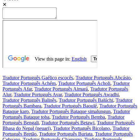
✕
Tradutor Português Gaélico escocês
,
Tradutor Português Abcásio
,
Tradutor Português Achém
,
Tradutor Português Acholi
,
Tradutor
Português Afar
,
Tradutor Português Aimará
,
Tradutor Português
Alur
,
Tradutor Português Avar
,
Tradutor Português Awadhi
,
Tradutor Português Balinês
,
Tradutor Português Balúchi
,
Tradutor
Português Bambara
,
Tradutor Português Baoulé
,
Tradutor Português
Bataque karo
,
Tradutor Português Bataque simalungun
,
Tradutor
Português Bataque toba
,
Tradutor Português Bemba
,
Tradutor
Português Bengali
,
Tradutor Português Betawi
,
Tradutor Português
Bhasa do Nepal (neuari)
,
Tradutor Português Bicolano
,
Tradutor
Português Bretão
,
Tradutor Português Buriata
,
Tradutor Português
Cebuano
,
Tradutor Português Chamorro
,
Tradutor Português