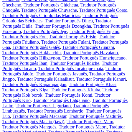
Checheno
,
Tradutor Português Chicheua
,
Tradutor Português
Chuquês
,
Tradutor Português Chuvache
,
Tradutor Português Corso
,
Tradutor Português Crioulo das Maurícias
,
Tradutor Português
Crioulo das Seicheles
,
Tradutor Português Dinca
,
Tradutor
Português Diúla
,
Tradutor Português Dzongkha
,
Tradutor Português
Esperanto
,
Tradutor Português Jeje
,
Tradutor Português Fijiano
,
Tradutor Português Fon
,
Tradutor Português Frísio
,
Tradutor
Português Friuliano
,
Tradutor Português Fulani
,
Tradutor Português
Gaa
,
Tradutor Português Galês
,
Tradutor Português Guarani
,
Tradutor Português Hakha chin
,
Tradutor Português Havaiano
,
Tradutor Português Hiligaynon
,
Tradutor Português Hunsriqueano
,
Tradutor Português Iban
,
Tradutor Português Iídiche
,
Tradutor
Português Ilocano
,
Tradutor Português Iucateque maia
,
Tradutor
Português Jalofo
,
Tradutor Português Javanês
,
Tradutor Português
Jingpo
,
Tradutor Português Kalaallisut
,
Tradutor Português Kanuri
,
Tradutor Português Kapampangan
,
Tradutor Português Khasi
,
Tradutor Português Kiga
,
Tradutor Português Kituba
,
Tradutor
Português Kok borok
,
Tradutor Português Komi
,
Tradutor
Português Krio
,
Tradutor Português Latgaliano
,
Tradutor Português
Latim
,
Tradutor Português Liguriano
,
Tradutor Português
Limburguês
,
Tradutor Português Lombardo
,
Tradutor Português
Luo
,
Tradutor Português Macassar
,
Tradutor Português Madurês
,
Tradutor Português Malaio (jawi)
,
Tradutor Português Mam
,
Tradutor Português Manquês
,
Tradutor Português Maori
,
Tradutor