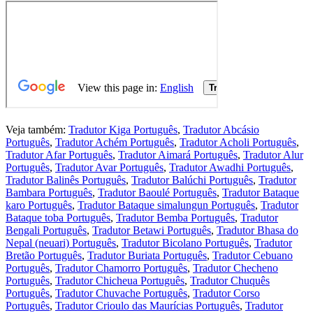
Veja também:
Tradutor Kiga Português
,
Tradutor Abcásio
Português
,
Tradutor Achém Português
,
Tradutor Acholi Português
,
Tradutor Afar Português
,
Tradutor Aimará Português
,
Tradutor Alur
Português
,
Tradutor Avar Português
,
Tradutor Awadhi Português
,
Tradutor Balinês Português
,
Tradutor Balúchi Português
,
Tradutor
Bambara Português
,
Tradutor Baoulé Português
,
Tradutor Bataque
karo Português
,
Tradutor Bataque simalungun Português
,
Tradutor
Bataque toba Português
,
Tradutor Bemba Português
,
Tradutor
Bengali Português
,
Tradutor Betawi Português
,
Tradutor Bhasa do
Nepal (neuari) Português
,
Tradutor Bicolano Português
,
Tradutor
Bretão Português
,
Tradutor Buriata Português
,
Tradutor Cebuano
Português
,
Tradutor Chamorro Português
,
Tradutor Checheno
Português
,
Tradutor Chicheua Português
,
Tradutor Chuquês
Português
,
Tradutor Chuvache Português
,
Tradutor Corso
Português
,
Tradutor Crioulo das Maurícias Português
,
Tradutor