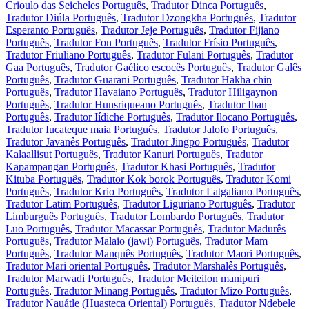
Crioulo das Seicheles Português
,
Tradutor Dinca Português
,
Tradutor Diúla Português
,
Tradutor Dzongkha Português
,
Tradutor
Esperanto Português
,
Tradutor Jeje Português
,
Tradutor Fijiano
Português
,
Tradutor Fon Português
,
Tradutor Frísio Português
,
Tradutor Friuliano Português
,
Tradutor Fulani Português
,
Tradutor
Gaa Português
,
Tradutor Gaélico escocês Português
,
Tradutor Galês
Português
,
Tradutor Guarani Português
,
Tradutor Hakha chin
Português
,
Tradutor Havaiano Português
,
Tradutor Hiligaynon
Português
,
Tradutor Hunsriqueano Português
,
Tradutor Iban
Português
,
Tradutor Iídiche Português
,
Tradutor Ilocano Português
,
Tradutor Iucateque maia Português
,
Tradutor Jalofo Português
,
Tradutor Javanês Português
,
Tradutor Jingpo Português
,
Tradutor
Kalaallisut Português
,
Tradutor Kanuri Português
,
Tradutor
Kapampangan Português
,
Tradutor Khasi Português
,
Tradutor
Kituba Português
,
Tradutor Kok borok Português
,
Tradutor Komi
Português
,
Tradutor Krio Português
,
Tradutor Latgaliano Português
,
Tradutor Latim Português
,
Tradutor Liguriano Português
,
Tradutor
Limburguês Português
,
Tradutor Lombardo Português
,
Tradutor
Luo Português
,
Tradutor Macassar Português
,
Tradutor Madurês
Português
,
Tradutor Malaio (jawi) Português
,
Tradutor Mam
Português
,
Tradutor Manquês Português
,
Tradutor Maori Português
,
Tradutor Mari oriental Português
,
Tradutor Marshalês Português
,
Tradutor Marwadi Português
,
Tradutor Meiteilon manipuri
Português
,
Tradutor Minang Português
,
Tradutor Mizo Português
,
Tradutor Nauátle (Huasteca Oriental) Português
,
Tradutor Ndebele