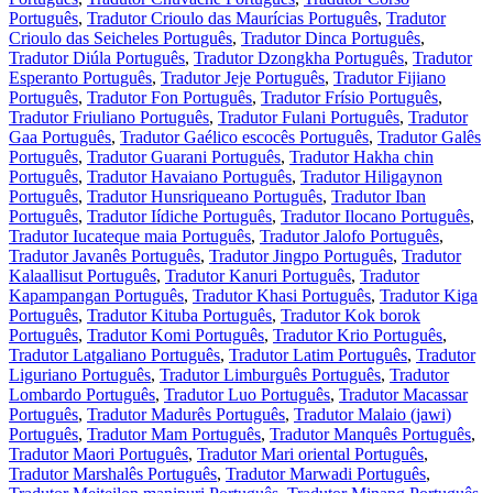
Português
,
Tradutor Crioulo das Maurícias Português
,
Tradutor
Crioulo das Seicheles Português
,
Tradutor Dinca Português
,
Tradutor Diúla Português
,
Tradutor Dzongkha Português
,
Tradutor
Esperanto Português
,
Tradutor Jeje Português
,
Tradutor Fijiano
Português
,
Tradutor Fon Português
,
Tradutor Frísio Português
,
Tradutor Friuliano Português
,
Tradutor Fulani Português
,
Tradutor
Gaa Português
,
Tradutor Gaélico escocês Português
,
Tradutor Galês
Português
,
Tradutor Guarani Português
,
Tradutor Hakha chin
Português
,
Tradutor Havaiano Português
,
Tradutor Hiligaynon
Português
,
Tradutor Hunsriqueano Português
,
Tradutor Iban
Português
,
Tradutor Iídiche Português
,
Tradutor Ilocano Português
,
Tradutor Iucateque maia Português
,
Tradutor Jalofo Português
,
Tradutor Javanês Português
,
Tradutor Jingpo Português
,
Tradutor
Kalaallisut Português
,
Tradutor Kanuri Português
,
Tradutor
Kapampangan Português
,
Tradutor Khasi Português
,
Tradutor Kiga
Português
,
Tradutor Kituba Português
,
Tradutor Kok borok
Português
,
Tradutor Komi Português
,
Tradutor Krio Português
,
Tradutor Latgaliano Português
,
Tradutor Latim Português
,
Tradutor
Liguriano Português
,
Tradutor Limburguês Português
,
Tradutor
Lombardo Português
,
Tradutor Luo Português
,
Tradutor Macassar
Português
,
Tradutor Madurês Português
,
Tradutor Malaio (jawi)
Português
,
Tradutor Mam Português
,
Tradutor Manquês Português
,
Tradutor Maori Português
,
Tradutor Mari oriental Português
,
Tradutor Marshalês Português
,
Tradutor Marwadi Português
,