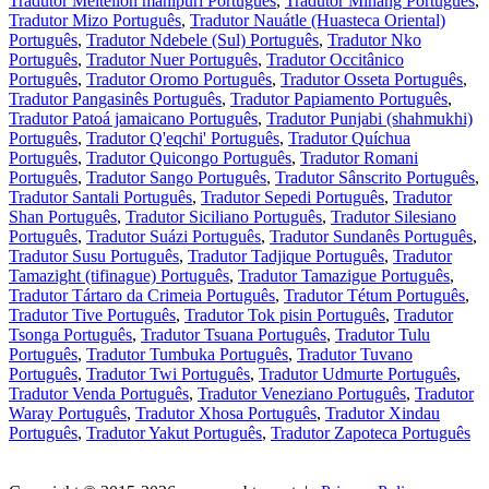
Tradutor Meiteilon manipuri Português
,
Tradutor Minang Português
,
Tradutor Mizo Português
,
Tradutor Nauátle (Huasteca Oriental)
Português
,
Tradutor Ndebele (Sul) Português
,
Tradutor Nko
Português
,
Tradutor Nuer Português
,
Tradutor Occitânico
Português
,
Tradutor Oromo Português
,
Tradutor Osseta Português
,
Tradutor Pangasinês Português
,
Tradutor Papiamento Português
,
Tradutor Patoá jamaicano Português
,
Tradutor Punjabi (shahmukhi)
Português
,
Tradutor Q'eqchi' Português
,
Tradutor Quíchua
Português
,
Tradutor Quicongo Português
,
Tradutor Romani
Português
,
Tradutor Sango Português
,
Tradutor Sânscrito Português
,
Tradutor Santali Português
,
Tradutor Sepedi Português
,
Tradutor
Shan Português
,
Tradutor Siciliano Português
,
Tradutor Silesiano
Português
,
Tradutor Suázi Português
,
Tradutor Sundanês Português
,
Tradutor Susu Português
,
Tradutor Tadjique Português
,
Tradutor
Tamazight (tifinague) Português
,
Tradutor Tamazigue Português
,
Tradutor Tártaro da Crimeia Português
,
Tradutor Tétum Português
,
Tradutor Tive Português
,
Tradutor Tok pisin Português
,
Tradutor
Tsonga Português
,
Tradutor Tsuana Português
,
Tradutor Tulu
Português
,
Tradutor Tumbuka Português
,
Tradutor Tuvano
Português
,
Tradutor Twi Português
,
Tradutor Udmurte Português
,
Tradutor Venda Português
,
Tradutor Veneziano Português
,
Tradutor
Waray Português
,
Tradutor Xhosa Português
,
Tradutor Xindau
Português
,
Tradutor Yakut Português
,
Tradutor Zapoteca Português