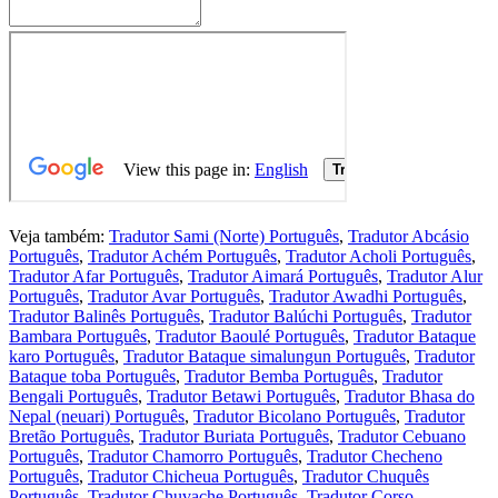
Veja também:
Tradutor Sami (Norte) Português
,
Tradutor Abcásio
Português
,
Tradutor Achém Português
,
Tradutor Acholi Português
,
Tradutor Afar Português
,
Tradutor Aimará Português
,
Tradutor Alur
Português
,
Tradutor Avar Português
,
Tradutor Awadhi Português
,
Tradutor Balinês Português
,
Tradutor Balúchi Português
,
Tradutor
Bambara Português
,
Tradutor Baoulé Português
,
Tradutor Bataque
karo Português
,
Tradutor Bataque simalungun Português
,
Tradutor
Bataque toba Português
,
Tradutor Bemba Português
,
Tradutor
Bengali Português
,
Tradutor Betawi Português
,
Tradutor Bhasa do
Nepal (neuari) Português
,
Tradutor Bicolano Português
,
Tradutor
Bretão Português
,
Tradutor Buriata Português
,
Tradutor Cebuano
Português
,
Tradutor Chamorro Português
,
Tradutor Checheno
Português
,
Tradutor Chicheua Português
,
Tradutor Chuquês
Português
,
Tradutor Chuvache Português
,
Tradutor Corso